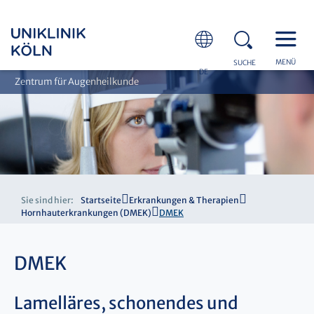
MENÜ
SUCHE
DE
Zentrum für Augenheilkunde
Sie sind hier:
Startseite
Erkrankungen & Therapien
Hornhauterkrankungen (DMEK)
DMEK
DMEK
Lamelläres, schonendes und