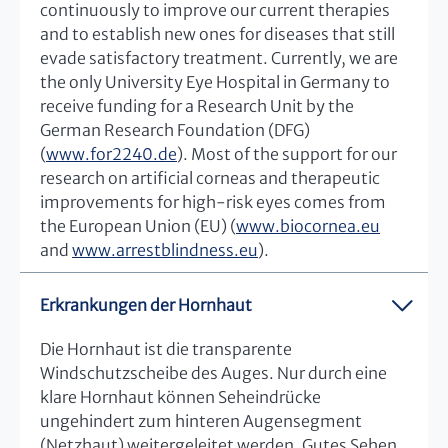
continuously to improve our current therapies
and to establish new ones for diseases that still
evade satisfactory treatment. Currently, we are
the only University Eye Hospital in Germany to
receive funding for a Research Unit by the
German Research Foundation (DFG)
(
www.for2240.de
). Most of the support for our
research on artificial corneas and therapeutic
improvements for high-risk eyes comes from
the European Union (EU) (
www.biocornea.eu
and
www.arrestblindness.eu
).
Erkrankungen der Hornhaut
Die Hornhaut ist die transparente
Windschutzscheibe des Auges. Nur durch eine
klare Hornhaut können Seheindrücke
ungehindert zum hinteren Augensegment
(Netzhaut) weitergeleitet werden. Gutes Sehen