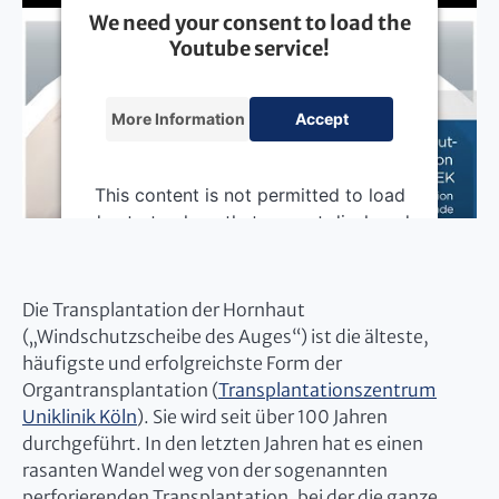
We need your consent to load the
Youtube service!
More Information
Accept
This content is not permitted to load
due to trackers that are not disclosed
to the visitor. The website owner
needs to setup the site with their
CMP to add this content to the list of
Die Transplantation der Hornhaut
technologies used.
(„Windschutzscheibe des Auges“) ist die älteste,
häufigste und erfolgreichste Form der
Powered by
Usercentrics Consent
Management Platform
Organtransplantation (
Transplantationszentrum
Uniklinik Köln
). Sie wird seit über 100 Jahren
durchgeführt. In den letzten Jahren hat es einen
rasanten Wandel weg von der sogenannten
perforierenden Transplantation, bei der die ganze