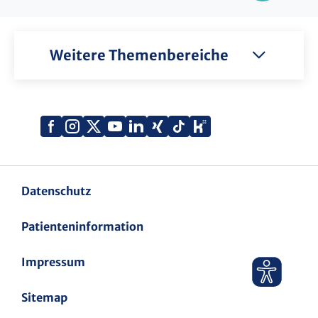
Weitere Themenbereiche
Xing
Kununu
Facebook
Instagram
X
YouTube
LinkedIn
Tiktok
(Twitter)
Datenschutz
Patienteninformation
Impressum
Sitemap