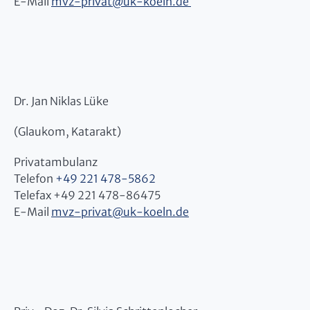
E-Mail
mvz-privat
@
uk-koeln.de
Dr. Jan Niklas Lüke
(Glaukom, Katarakt)
Privatambulanz
Telefon
+49 221 478-5862
Telefax +49 221 478-86475
E-Mail
mvz-privat
@
uk-koeln.de