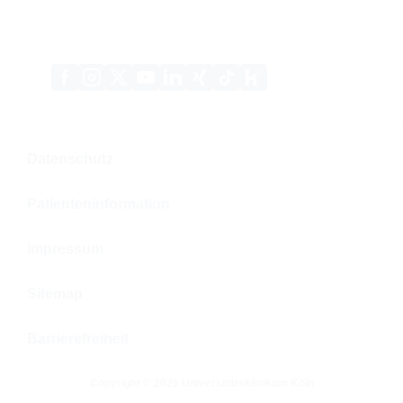
Xing
Kununu
Facebook
Instagram
X
YouTube
LinkedIn
Tiktok
(Twitter)
Datenschutz
Patienteninformation
Impressum
Sitemap
Barrierefreiheit
Copyright © 2026 Universitätsklinikum Köln