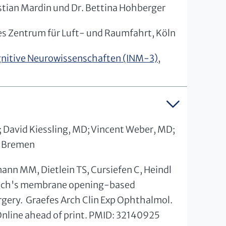
istian Mardin und Dr. Bettina Hohberger
es Zentrum für Luft- und Raumfahrt, Köln
ognitive Neurowissenschaften (INM-3)
,
.; David Kiessling, MD; Vincent Weber, MD;
s Bremen
mann MM, Dietlein TS, Cursiefen C, Heindl
 Bruch's membrane opening-based
gery. Graefes Arch Clin Exp Ophthalmol.
line ahead of print. PMID: 32140925