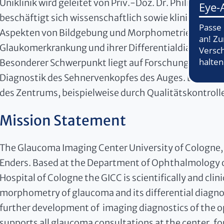
Uniklinik wird geleitet von Priv.-Doz. Dr. Philip Ender
beschäftigt sich wissenschaftlich sowie klinisch mit 
Aspekten von Bildgebung und Morphometrie der
Glaukomerkrankung und ihrer Differentialdiagnosen
Besonderer Schwerpunkt liegt auf Forschung und We
Diagnostik des Sehnervenkopfes des Auges. Das GIC
des Zentrums, beispielweise durch Qualitätskontroll
Mission Statement
The Glaucoma Imaging Center University of Cologne, G
Enders. Based at the Department of Ophthalmology of
Hospital of Cologne the GICC is scientifically and clini
morphometry of glaucoma and its differential diagnos
further development of imaging diagnostics of the op
supports all glaucoma consultations at the center, fo