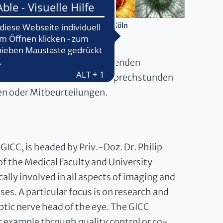
s und
allen
GICC, Grafik: Uniklinik Köln
.
iterentwicklung der bildgebenden
C unterstützt alle Glaukomsprechstunden
en oder Mitbeurteilungen.
ICC, is headed by Priv.-Doz. Dr. Philip
 the Medical Faculty and University
cally involved in all aspects of imaging and
es. A particular focus is on research and
tic nerve head of the eye. The GICC
r example through quality control or co-