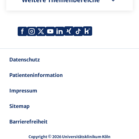
Xing
Kununu
Facebook
Instagram
X
YouTube
LinkedIn
Tiktok
(Twitter)
Datenschutz
Patienteninformation
Impressum
Sitemap
Barrierefreiheit
Copyright © 2026 Universitätsklinikum Köln