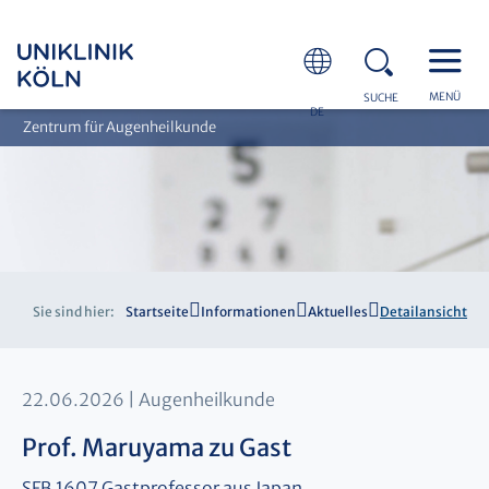
MENÜ
SUCHE
DE
Zentrum für Augenheilkunde
Sie sind hier:
Startseite
Informationen
Aktuelles
Detailansicht
22.06.2026
Augenheilkunde
Prof. Maruyama zu Gast
SFB 1607 Gastprofessor aus Japan