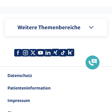
Weitere Themenbereiche
Xing
Kununu
Facebook
Instagram
X
YouTube
LinkedIn
Tiktok
(Twitter)
Datenschutz
Patienteninformation
Impressum