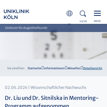
MENÜ
SUCHE
DE
Zentrum für Augenheilkunde
Sie sind hier:
Startseite
Informationen
Aktuelles
Detailansicht
02.06.2026
Wissenschaftlicher Nachwuchs
Dr. Liu und Dr. Sitnilska in Mentoring-
Programm aufgenommen